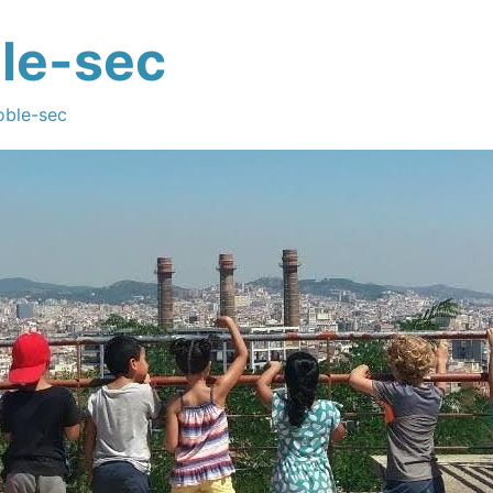
le-sec
oble-sec