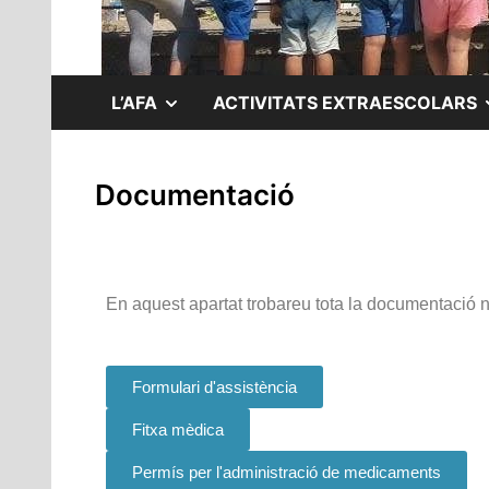
L’AFA
ACTIVITATS EXTRAESCOLARS
Documentació
En aquest apartat trobareu tota la documentació n
Formulari d'assistència
Fitxa mèdica
Permís per l'administració de medicaments