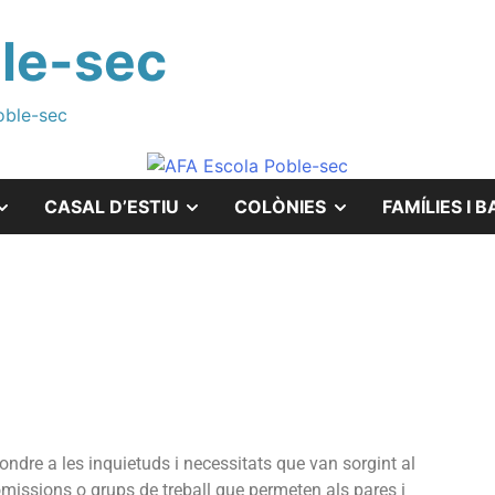
le-sec
oble-sec
CASAL D’ESTIU
COLÒNIES
FAMÍLIES I B
pondre a les inquietuds i necessitats que van sorgint al
comissions o grups de treball que permeten als pares i