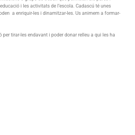
educació i les activitats de l’escola. Cadascú té unes
poden a enriquir-les i dinamitzar-les. Us animem a formar-
er tirar-les endavant i poder donar relleu a qui les ha