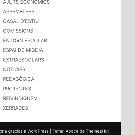
AJUTS ECONÒMICS
ASSEMBLEES
CASAL D’ESTIU
COMISSIONS
ENTORN ESCOLAR
ESPAI DE MIGDIA
EXTRAESCOLARS
NOTICIES
PEDAGÒGICA
PROJECTES
REIVINDIQUEM
XERRADES
ona gracias a WordPress
|
Tema: Apace de
ThemezHut