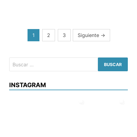
Paginación
1
2
3
Siguiente
→
de
entradas
Buscar:
INSTAGRAM