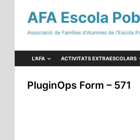
Saltar
al
AFA Escola Pob
contenido
Associació de Famílies d'Alumnes de l'Escola P
MOSTRAR
L’AFA
ACTIVITATS EXTRAESCOLARS
EL
PluginOps Form – 571
SUBMENÚ