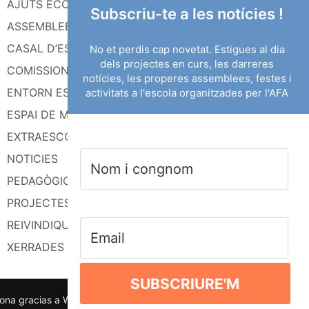
AJUTS ECONÒMICS
Subscriu-te a les notícies !
ASSEMBLEES
CASAL D’ESTIU
No et perdis cap novetat. Estigues al dia
dels projectes en curs, les darreres
COMISSIONS
notícies, les properes assemblees, festes i
ENTORN ESCOLAR
activitats a l'escola organitzades per l'AFA
ESPAI DE MIGDIA
EXTRAESCOLARS
NOTICIES
PEDAGÒGICA
PROJECTES
REIVINDIQUEM
XERRADES
SUBSCRIURE'M
ona gracias a WordPress
|
Tema: Apace de
ThemezHut