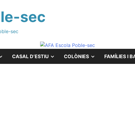
le-sec
oble-sec
MOSTRAR
MOSTRAR
MOSTRAR
CASAL D’ESTIU
COLÒNIES
FAMÍLIES I B
EL
EL
EL
SUBMENÚ
SUBMENÚ
SUBMENÚ