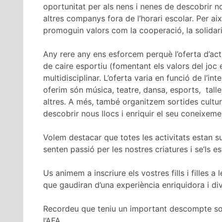
oportunitat per als nens i nenes de descobrir n
altres companys fora de l’horari escolar. Per ai
promoguin valors com la cooperació, la solidarit
Any rere any ens esforcem perquè l’oferta d’activ
de caire esportiu (fomentant els valors del joc e
multidisciplinar. L’oferta varia en funció de l’in
oferim són música, teatre, dansa, esports, taller
altres. A més, també organitzem sortides cultur
descobrir nous llocs i enriquir el seu coneixem
Volem destacar que totes les activitats estan s
senten passió per les nostres criatures i se’ls e
Us animem a inscriure els vostres fills i filles 
que gaudiran d’una experiència enriquidora i div
Recordeu que teniu un important descompte sobr
l’AFA.