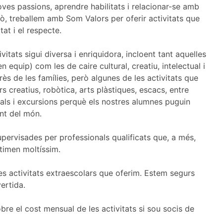
oves passions, aprendre habilitats i relacionar-se amb
xò, treballem amb Som Valors per oferir activitats que
at i el respecte.
itats sigui diversa i enriquidora, incloent tant aquelles
n equip) com les de caire cultural, creatiu, intelectual i
terès de les famílies, però algunes de les activitats que
s creatius, robòtica, arts plàstiques, escacs, entre
als i excursions perquè els nostres alumnes puguin
ent del món.
upervisades per professionals qualificats que, a més,
stimen moltíssim.
a les activitats extraescolars que oferim. Estem segurs
ertida.
e el cost mensual de les activitats si sou socis de