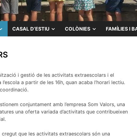
MOSTRAR
MOSTRAR
MOSTRAR
CASAL D’ESTIU
COLÒNIES
FAMÍLIES I B
EL
EL
EL
RS
SUBMENÚ
SUBMENÚ
SUBMENÚ
tzació i gestió de les activitats extraescolars i el
l’escola a partir de les 16h, quan acaba l’horari lectiu.
coordinació.
 gestionem conjuntament amb l’empresa Som Valors, una
iatures una oferta variada d’activitats que contribueixen
al.
cregut que les activitats extraescolars són una