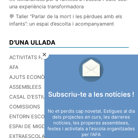
una experiència transformadora
💬 Taller “Parlar de la mort i les pèrdues amb els
infants”: un espai d’escolta i acompanyament
D'UNA ULLADA
ACTIVITATS FAMILIARS
AFA
AJUTS ECONÒMICS
ASSEMBLEES
Subscriu-te a les notícies !
CASAL D’ESTIU
COMISSIONS
No et perdis cap novetat. Estigues al dia
ENTORN ESCOLAR
dels projectes en curs, les darreres
notícies, les properes assemblees,
ESPAI DE MIGDIA
festes i activitats a l'escola organitzades
per l'AFA
EXTRAESCOLARS