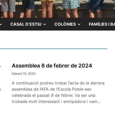
MOSTRAR
MOSTRAR
MOSTRAR
CASAL D’ESTIU
COLÒNIES
FAMÍLIES I B
EL
EL
EL
SUBMENÚ
SUBMENÚ
SUBMENÚ
4
Assemblea 8 de febrer de 2024
febrero 10, 2024
A continuació podreu trobar l’acta de la darrera
a
assemblea de l’AFA de l’Escola Poble-sec
celebrada el passat 8 de febrer. Va ser una
trobada molt interessant i enriquidora i vam…